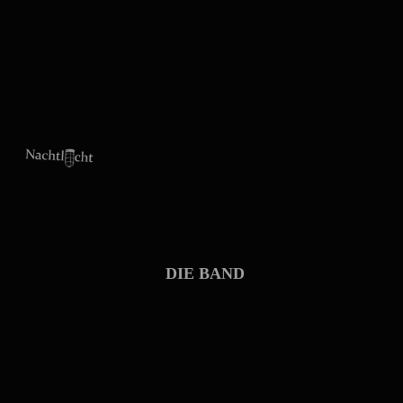
DIE BAND